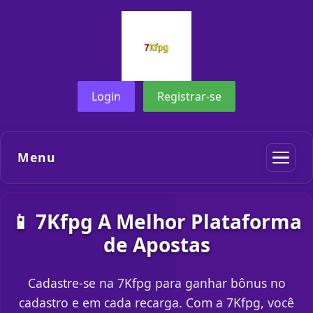
Login
Registrar-se
Menu
📱 7Kfpg A Melhor Plataforma
de Apostas
Cadastre-se na 7Kfpg para ganhar bônus no
cadastro e em cada recarga. Com a 7Kfpg, você