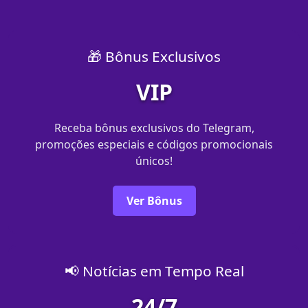
🎁 Bônus Exclusivos
VIP
Receba bônus exclusivos do Telegram,
promoções especiais e códigos promocionais
únicos!
Ver Bônus
📢 Notícias em Tempo Real
24/7