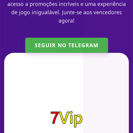
acesso a promoções incríveis e uma experiência
de jogo inigualável. Junte-se aos vencedores
agora!
SEGUIR NO TELEGRAM