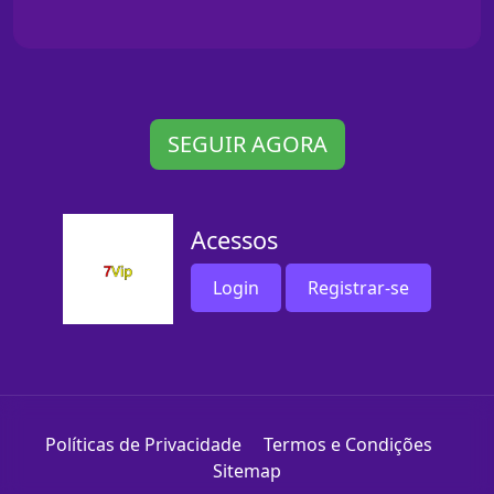
SEGUIR AGORA
Acessos
Login
Registrar-se
Políticas de Privacidade
Termos e Condições
Sitemap