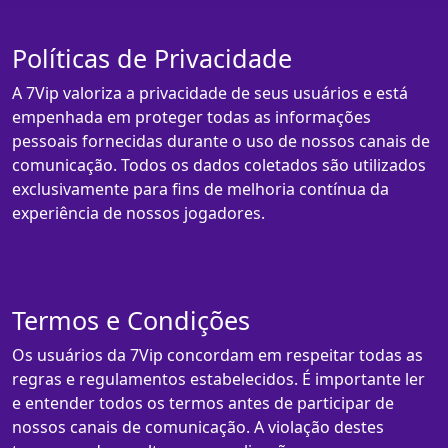
Políticas de Privacidade
A 7Vip valoriza a privacidade de seus usuários e está
empenhada em proteger todas as informações
pessoais fornecidas durante o uso de nossos canais de
comunicação. Todos os dados coletados são utilizados
exclusivamente para fins de melhoria contínua da
experiência de nossos jogadores.
Termos e Condições
Os usuários da 7Vip concordam em respeitar todas as
regras e regulamentos estabelecidos. É importante ler
e entender todos os termos antes de participar de
nossos canais de comunicação. A violação destes