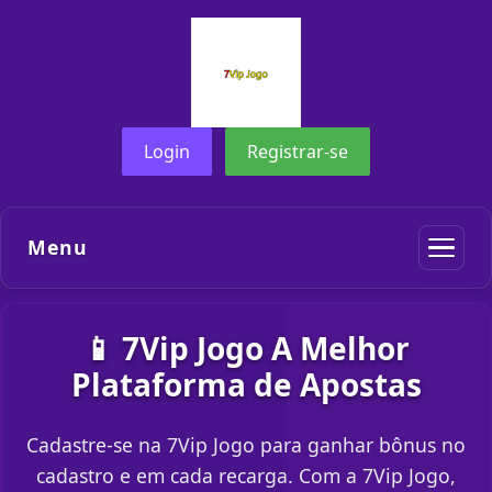
Login
Registrar-se
Menu
📱 7Vip Jogo A Melhor
Plataforma de Apostas
Cadastre-se na 7Vip Jogo para ganhar bônus no
cadastro e em cada recarga. Com a 7Vip Jogo,