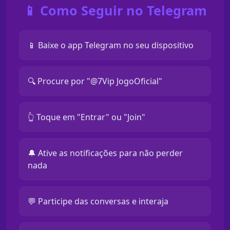
📱 Como Seguir no Telegram
📱 Baixe o app Telegram no seu dispositivo
🔍 Procure por "@7Vip JogoOficial"
👆 Toque em "Entrar" ou "Join"
🔔 Ative as notificações para não perder
nada
💬 Participe das conversas e interaja