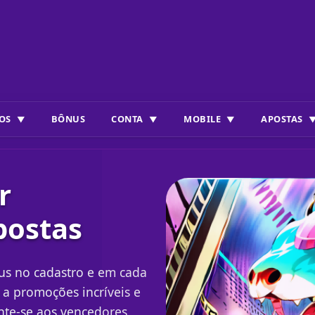
OS
BÔNUS
CONTA
MOBILE
APOSTAS
r
postas
us no cadastro e em cada
 a promoções incríveis e
unte-se aos vencedores