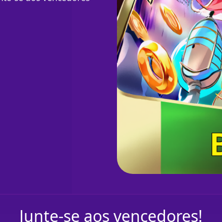
Junte-se aos vencedores!