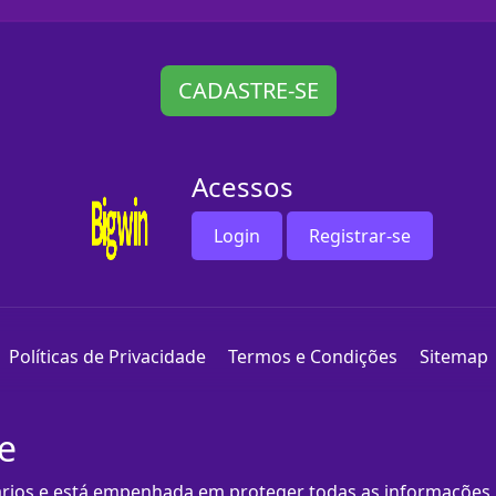
CADASTRE-SE
Acessos
Login
Registrar-se
Políticas de Privacidade
Termos e Condições
Sitemap
de
uários e está empenhada em proteger todas as informações 