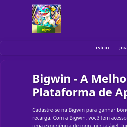
INÍCIO
JOG
Bigwin - A Melho
Plataforma de A
Cadastre-se na Bigwin para ganhar bôn
recarga. Com a Bigwin, você tem acesso
uma experiência de jogo inigualável. J