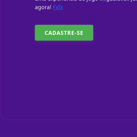
agora!
Fxfx
CADASTRE-SE